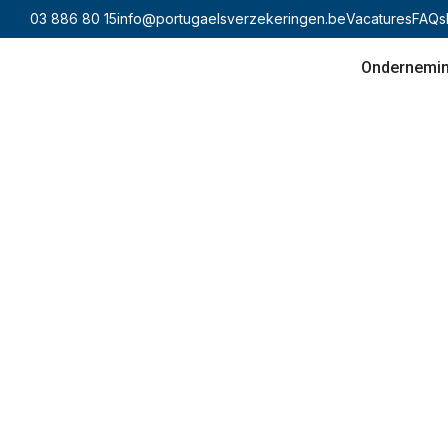
03 886 80 15
info@portugaelsverzekeringen.be
Vacatures
FAQs
Ondernemi